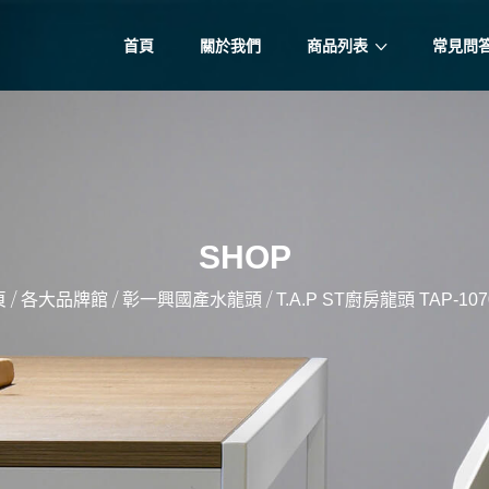
首頁
關於我們
商品列表
常見問
SHOP
/
/
/
頁
各大品牌館
彰一興國產水龍頭
T.A.P ST廚房龍頭 TAP-107