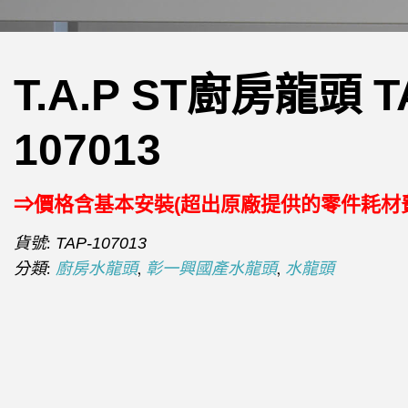
T.A.P ST廚房龍頭 T
107013
⇒價格含基本安裝(超出原廠提供的零件耗材
貨號:
TAP-107013
分類:
,
,
廚房水龍頭
彰一興國產水龍頭
水龍頭