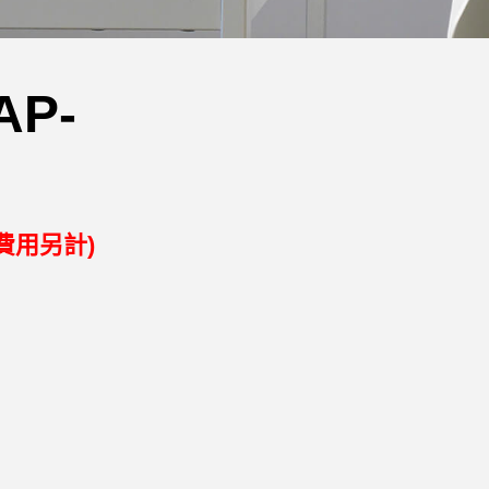
AP-
費用另計)