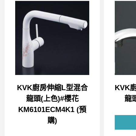
KVK廚房伸縮L型混合
KVK
龍頭(上色)#櫻花
龍頭
KM6101ECM4K1 (預
購)