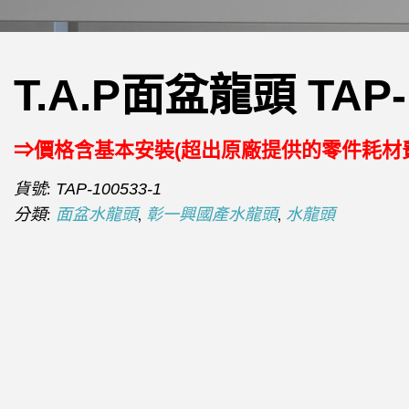
T.A.P面盆龍頭 TAP-
⇒價格含基本安裝(超出原廠提供的零件耗材
貨號:
TAP-100533-1
分類:
,
,
面盆水龍頭
彰一興國產水龍頭
水龍頭