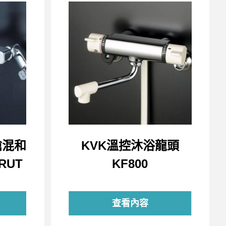
槍混和
KVK溫控沐浴龍頭
RUT
KF800
查看內容