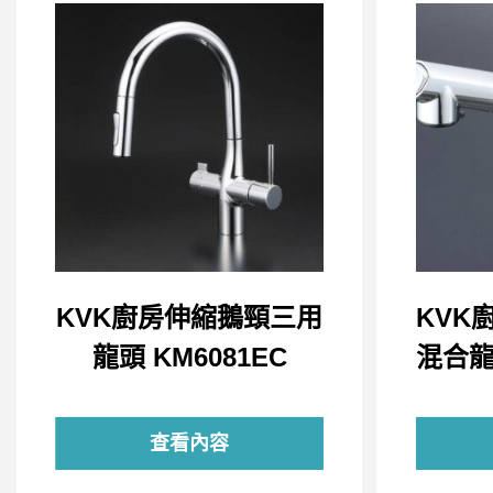
KVK廚房伸縮鵝頸三用
KVK
龍頭 KM6081EC
混合龍頭
查看內容