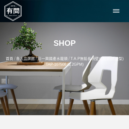
SHOP
/
/
/
首頁
各大品牌館
彰一興國產水龍頭
T.A.P無鉛長柄壁式龍頭(防盜型)
TAP-107508 (2.2GPM)