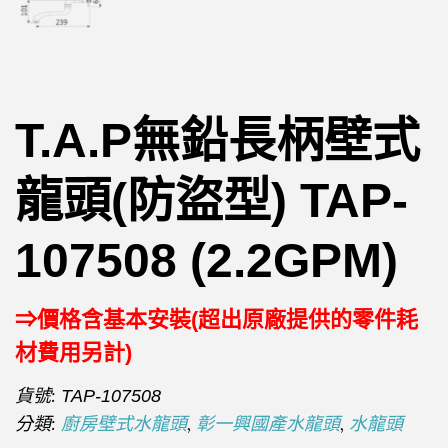
T.A.P無鉛長柄壁式
龍頭(防盜型) TAP-
107508 (2.2GPM)
⇒價格含基本安裝(超出原廠提供的零件耗
材費用另計)
貨號:
TAP-107508
分類:
,
,
廚房壁式水龍頭
彰一興國產水龍頭
水龍頭