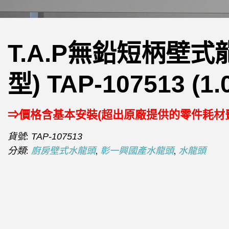
T.A.P無鉛短柄壁式
型) TAP-107513 (1
⇒價格含基本安裝(超出原廠提供的零件耗材
貨號:
TAP-107513
分類:
,
,
廚房壁式水龍頭
彰一興國產水龍頭
水龍頭