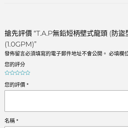
搶先評價 “T.A.P無鉛短柄壁式龍頭 (防盜型) 
(1.0GPM)”
發佈留言必須填寫的電子郵件地址不會公開。
必填欄
您的評分
您的評價
*
名稱
*