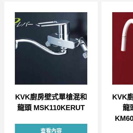
KVK廚房壁式單槍混和
KVK
龍頭 MSK110KERUT
龍
KM60
查看內容