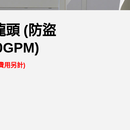
龍頭 (防盜
.0GPM)
費用另計)