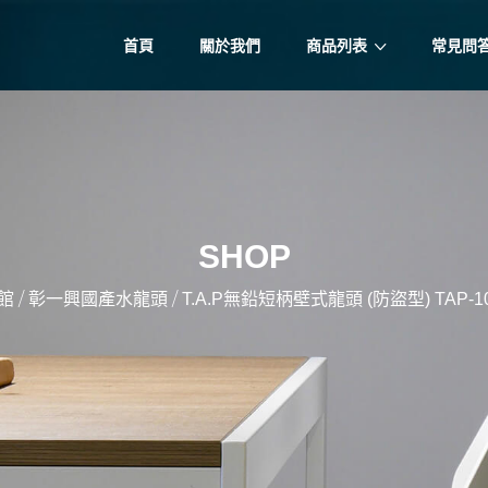
首頁
關於我們
商品列表
常見問
SHOP
/
/
館
彰一興國產水龍頭
T.A.P無鉛短柄壁式龍頭 (防盜型) TAP-107