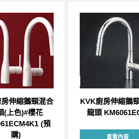
廚房伸縮鵝頸混合
KVK廚房伸縮鵝
頭(上色)#櫻花
龍頭 KM6061EC
61ECM4K1 (預
購)
查看內容