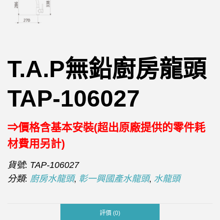
T.A.P無鉛廚房龍頭
TAP-106027
⇒價格含基本安裝(超出原廠提供的零件耗
材費用另計)
貨號:
TAP-106027
分類:
,
,
廚房水龍頭
彰一興國產水龍頭
水龍頭
評價 (0)