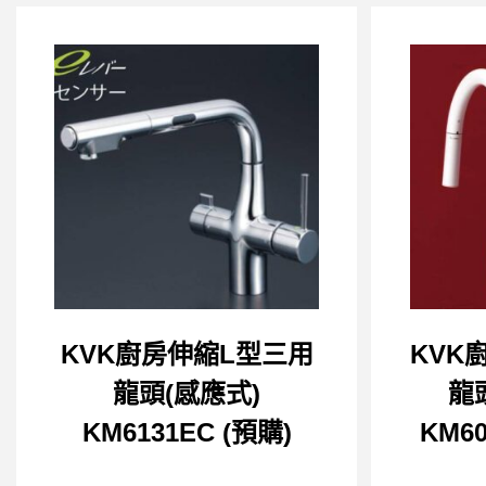
KVK廚房伸縮L型三用
KVK
龍頭(感應式)
龍
KM6131EC (預購)
KM60