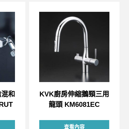
槍混和
KVK廚房伸縮鵝頸三用
RUT
龍頭 KM6081EC
查看內容