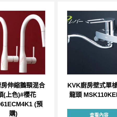
廚房伸縮鵝頸混合
KVK廚房壁式單
頭(上色)#櫻花
龍頭 MSK110KE
61ECM4K1 (預
購)
查看內容