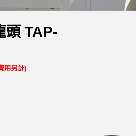
頭 TAP-
費用另計)