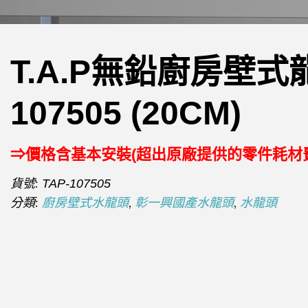
T.A.P無鉛廚房壁式龍
107505 (20CM)
⇒價格含基本安裝(超出原廠提供的零件耗材
貨號:
TAP-107505
分類:
,
,
廚房壁式水龍頭
彰一興國產水龍頭
水龍頭