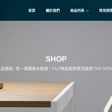
首頁
關於我們
商品列表
常見問
SHOP
/
/
大品牌館
彰一興國產水龍頭
T.A.P無鉛廚房壁式龍頭 TAP-10750