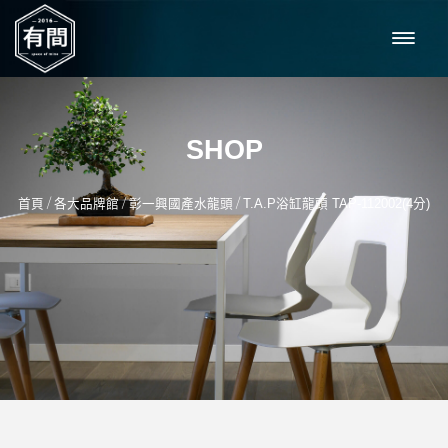
SHOP
/
/
/
首頁
各大品牌館
彰一興國產水龍頭
T.A.P浴缸龍頭 TAP-112002(4分)