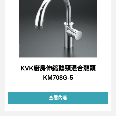
KVK廚房伸縮鵝頸混合龍頭
KM708G-5
查看內容