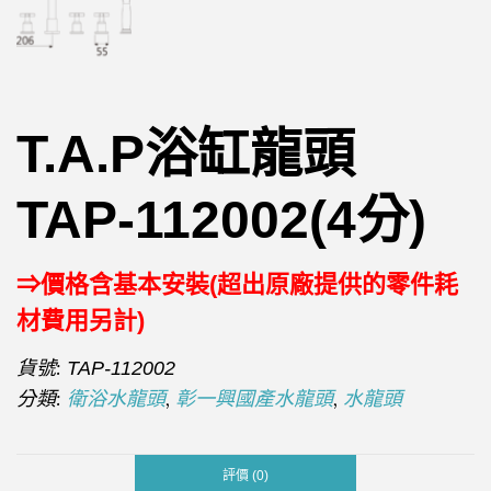
T.A.P浴缸龍頭
TAP-112002(4分)
⇒價格含基本安裝(超出原廠提供的零件耗
材費用另計)
貨號:
TAP-112002
分類:
,
,
衛浴水龍頭
彰一興國產水龍頭
水龍頭
評價 (0)