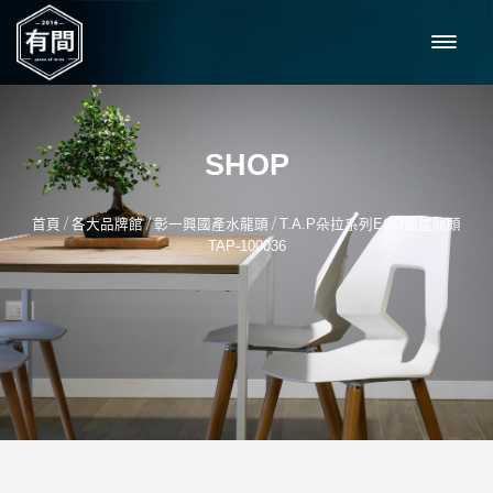
SHOP
/
/
/
首頁
各大品牌館
彰一興國產水龍頭
T.A.P朵拉系列ECO面盆龍頭
TAP-100036