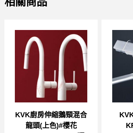
相關商品
KVK廚房伸縮鵝頸混合
KV
龍頭(上色)#櫻花
K