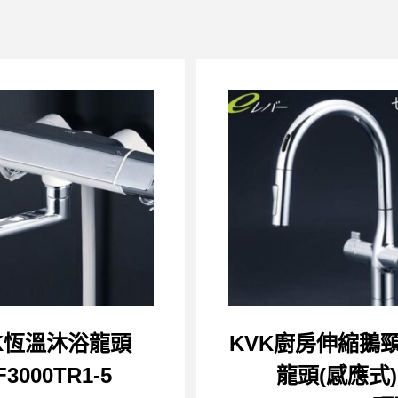
K恆溫沐浴龍頭
KVK廚房伸縮鵝
F3000TR1-5
龍頭(感應式)