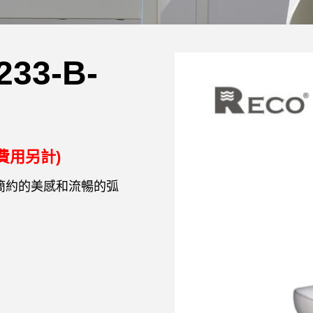
33-B-
費用另計)
，簡約的美感和流暢的弧