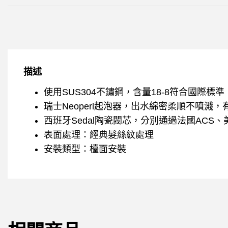
描述
使用SUS304不鏽鋼，含量18-8符合國際標
瑞士Neoperl起泡器，出水綿密柔順不噴濺，
西班牙Sedal陶瓷閥芯，分別通過法國ACS、
表面處理：經典髮絲紋處理
安裝類型：檯面安裝