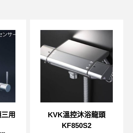
頸三用
KVK溫控沐浴龍頭
KF850S2