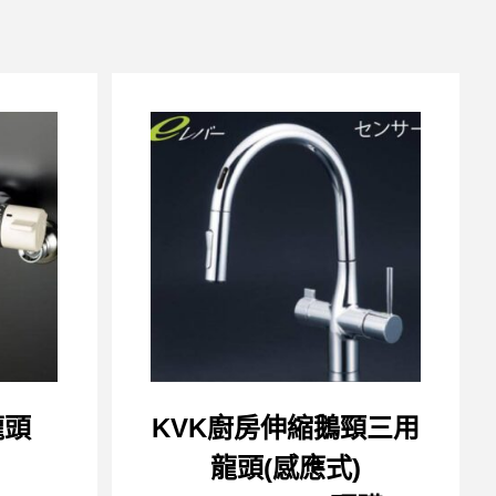
龍頭
KVK廚房伸縮鵝頸三用
龍頭(感應式)