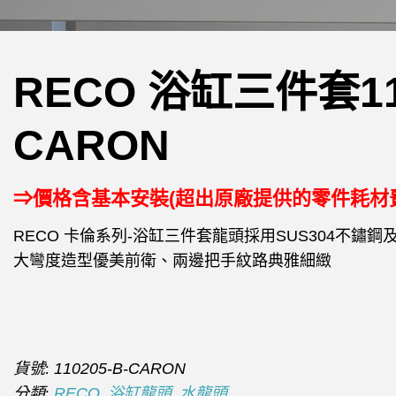
RECO 浴缸三件套110
CARON
⇒價格含基本安裝(超出原廠提供的零件耗材
RECO 卡倫系列-浴缸三件套龍頭採用SUS304不鏽
大彎度造型優美前衛、兩邊把手紋路典雅細緻
貨號:
110205-B-CARON
分類:
,
,
RECO
浴缸龍頭
水龍頭