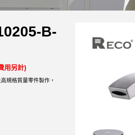
205-B-
費用另計)
鋼及高規格質量零件製作，