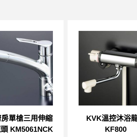
廚房單槍三用伸縮
KVK溫控沐浴
 KM5061NCK
KF800