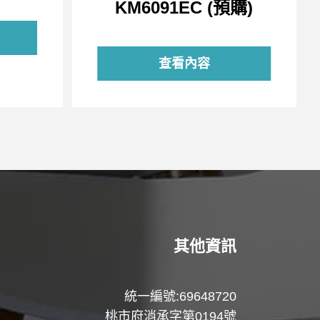
KM6091EC (預購)
查看內容
其他資訊
統一編號:69648720
桃市府消承字第0194號