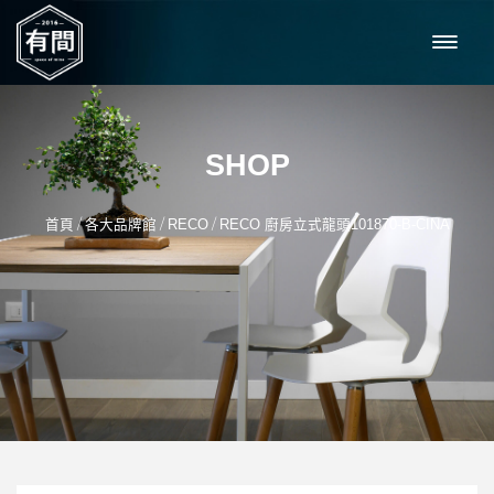
SHOP
/
/
/
首頁
各大品牌館
RECO
RECO 廚房立式龍頭101870-B-CINA