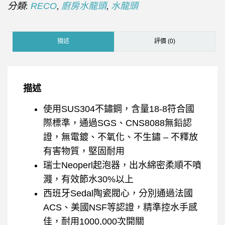
分類:
,
,
RECO
廚房水龍頭
水龍頭
描述
評價 (0)
描述
使用SUS304不鏽鋼，含量18-8符合國
際標準，通過SGS、CNS8088無鉛認
證，無電鍍、不氧化、不生鏽 – 不釋放
有害物質，堅固耐用
瑞士Neoperl起泡器，出水綿密柔順不噴
濺，有效節水30%以上
西班牙Sedal陶瓷閥心，分別通過法國
ACS、美國NSF等認證，精準控水手感
佳，耐用1000,000次開關