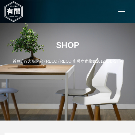
SHOP
/
/
/
首頁
各大品牌館
RECO
RECO 廚房立式龍頭101201-B-SITA