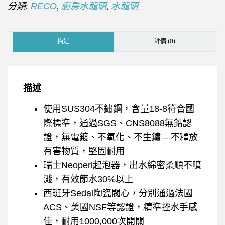
分類:
,
,
RECO
廚房水龍頭
水龍頭
描述
評價 (0)
描述
使用SUS304不鏽鋼，含量18-8符合國
際標準，通過SGS、CNS8088無鉛認
證，無電鍍、不氧化、不生鏽 – 不釋放
有害物質，堅固耐用
瑞士Neoperl起泡器，出水綿密柔順不噴
濺，有效節水30%以上
西班牙Sedal陶瓷閥心，分別通過法國
ACS、美國NSF等認證，精準控水手感
佳，耐用1000,000次開關