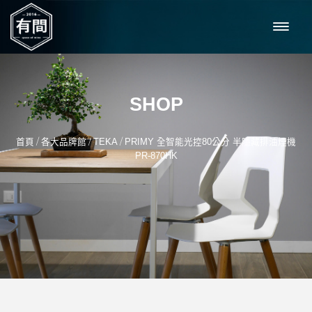
SHOP
/
/
/
首頁
各大品牌館
TEKA
PRIMY 全智能光控80公分 半隱藏排油煙機
PR-870HK