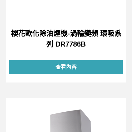
櫻花歐化除油煙機-渦輪變頻 環吸系
列 DR7786B
查看內容