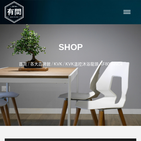
SHOP
/
/
/
首頁
各大品牌館
KVK
KVK溫控沐浴龍頭 KF800NNC4