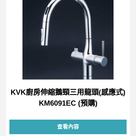
KVK廚房伸縮鵝頸三用龍頭(感應式)
KM6091EC (預購)
查看內容