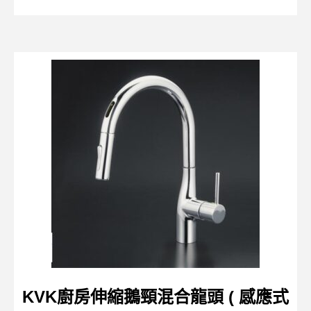
KVK廚房伸縮鵝頸混合龍頭 ( 感應式