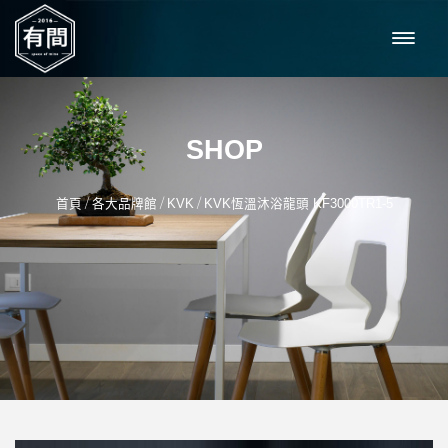
SHOP
/
/
/
首頁
各大品牌館
KVK
KVK恆溫沐浴龍頭 KF3000TR1-5