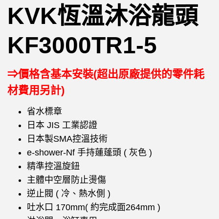
KVK恆溫沐浴龍頭
KF3000TR1-5
⇒價格含基本安裝(超出原廠提供的零件耗
材費用另計)
省水標章
日本 JIS 工業認證
日本製SMA控溫技術
e-shower-Nf 手持蓮蓬頭 ( 灰色 )
精準控溫旋鈕
主體中空層防止燙傷
逆止閥 ( 冷、熱水側 )
吐水口 170mm( 約完成面264mm )