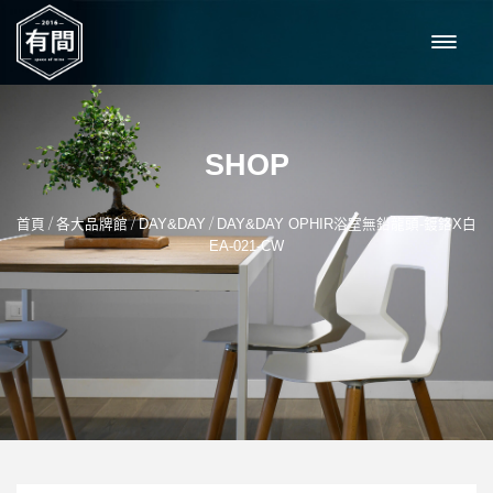
SHOP
/
/
/
首頁
各大品牌館
DAY&DAY
DAY&DAY OPHIR浴室無鉛龍頭-鍍鉻X白
EA-021-CW