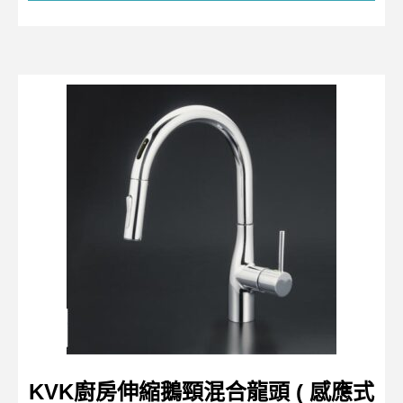
KVK廚房伸縮鵝頸混合龍頭 ( 感應式