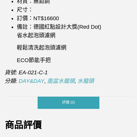
材質：無鉛銅
尺寸：
訂價：NT$16600
備註：德國紅點設計大獎(Red Dot)
省水起泡頭濾網
輕鬆清洗起泡頭濾網
ECO節能手把
貨號:
EA-021-C-1
分類:
,
,
DAY&DAY
面盆水龍頭
水龍頭
評價 (0)
商品評價