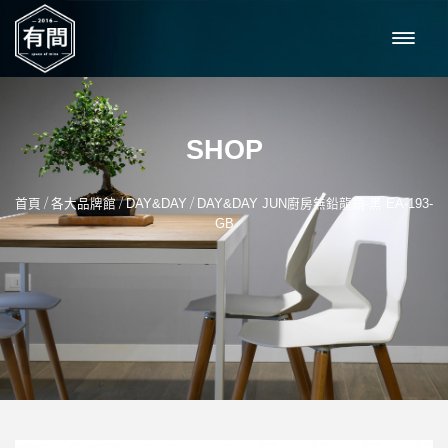
SHOP
/
/
/
首頁
各大品牌館
DAY&DAY
DAY&DAY JUN廚房無鉛龍頭-黑 EA-193-
GB