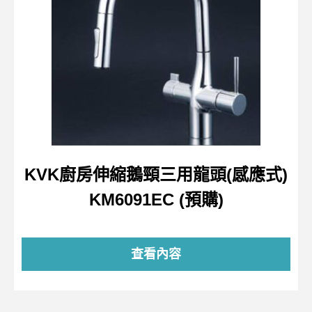
KVK廚房伸縮鵝頸三用龍頭(感應式)
KM6091EC (預購)
查看內容