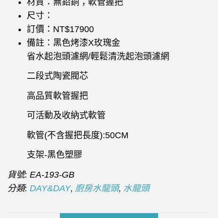
材質：無鉛銅；軟管握把
尺寸：
訂價：NT$17900
備註：黑色烤漆X玫瑰金
省水起泡頭濾網/輕鬆清洗起泡頭濾網
二段式陶瓷閥芯
高品質軟管握把
可活動及收納式軟管
軟管(不含握把長度):50CM
支架-黑色塑膠
貨號:
EA-193-GB
分類:
,
,
DAY&DAY
廚房水龍頭
水龍頭