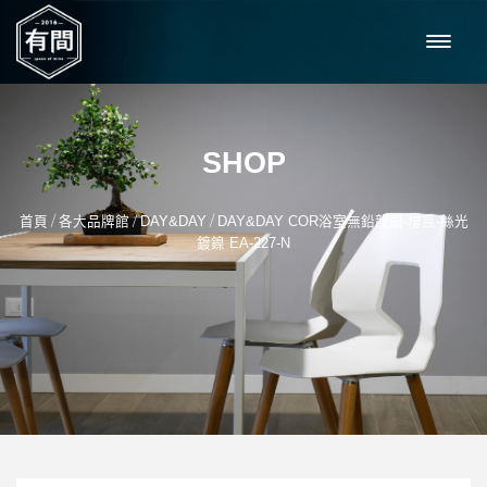
SHOP
/
/
/
首頁
各大品牌館
DAY&DAY
DAY&DAY COR浴室無鉛龍頭-增高-絲光
鍍鎳 EA-227-N