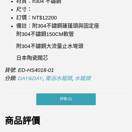
材質：#304 不鏽鋼
尺寸：
訂價：NT$12200
備註：附304不鏽鋼蓮蓬頭與固定座
附304不鏽鋼150CM軟管
附304不鏽鋼大流量止水彎頭
日本陶瓷閥芯
貨號:
ED-HS4018-01
分類:
,
,
DAY&DAY
衛浴水龍頭
水龍頭
評價 (0)
商品評價