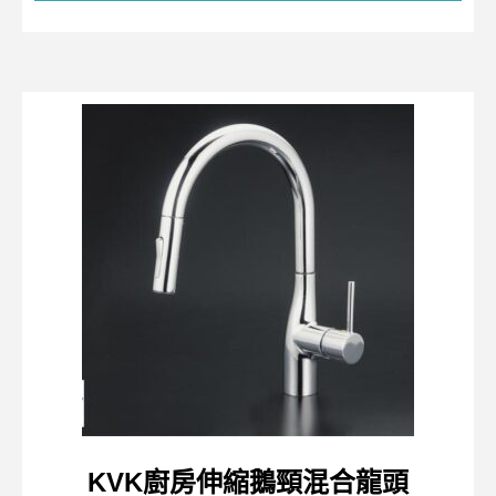
KVK廚房伸縮鵝頸混合龍頭