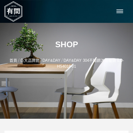
SHOP
/
/
/
首頁
各大品牌館
DAY&DAY
DAY&DAY 304不鏽鋼沐浴龍頭 ED-
HS4018-01