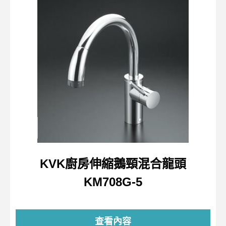
KVK廚房伸縮鵝頸混合龍頭
KM708G-5
查看內容