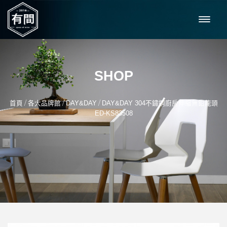
SHOP
/
/
/
首頁
各大品牌館
DAY&DAY
DAY&DAY 304不鏽鋼廚房伸縮無鉛龍頭
ED-KS83508