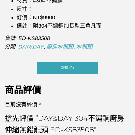
材質：#304 不鏽鋼
尺寸：
訂價：NT$9900
備註：附304不鏽鋼加長型三角凡而
貨號:
ED-KS83508
分類:
,
,
DAY&DAY
廚房水龍頭
水龍頭
評價 (0)
商品評價
目前沒有評價。
搶先評價 “DAY&DAY 304不鏽鋼廚房
伸縮無鉛龍頭 ED-KS83508”