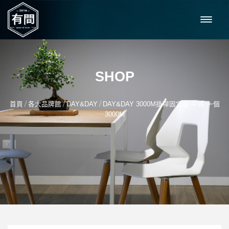
SHOP
/
/
/
首頁
各大品牌館
DAY&DAY
DAY&DAY 3000M掛桿固定座-中通/一個
3000M