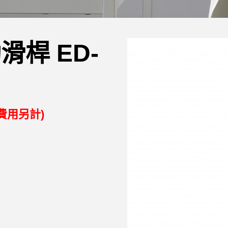
滑桿 ED-
費用另計)