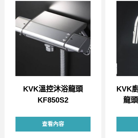
KVK溫控沐浴龍頭
KVK
KF850S2
龍頭 
查看內容