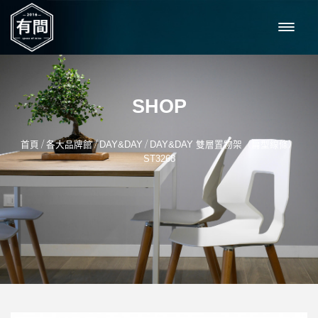
SHOP
/
/
/
首頁
各大品牌館
DAY&DAY
DAY&DAY 雙層置物架（扁型線條）
ST3268