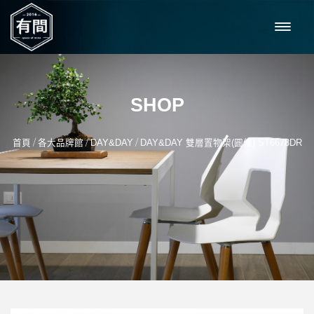
SHOP
/
/
/
首頁
各大品牌館
DAY&DAY
DAY&DAY 雙層置物架(圓條) ST6678DR