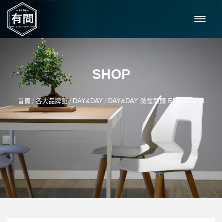
SHOP
/
/
/
首頁
各大品牌館
DAY&DAY
DAY&DAY 臉盆龍頭 ED-F11613R