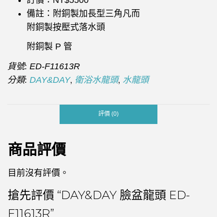
備註：附銅製加長型三角凡而
附銅製按壓式落水頭
附銅製 P 管
貨號:
ED-F11613R
分類:
,
,
DAY&DAY
衛浴水龍頭
水龍頭
評價 (0)
商品評價
目前沒有評價。
搶先評價 “DAY&DAY 臉盆龍頭 ED-
F11613R”