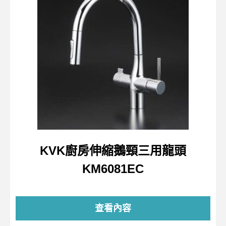
KVK廚房伸縮鵝頸三用龍頭
KM6081EC
查看內容