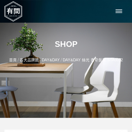
SHOP
/
/
/
首頁
各大品牌館
DAY&DAY
DAY&DAY 絲光 香皂盤架 STA0032