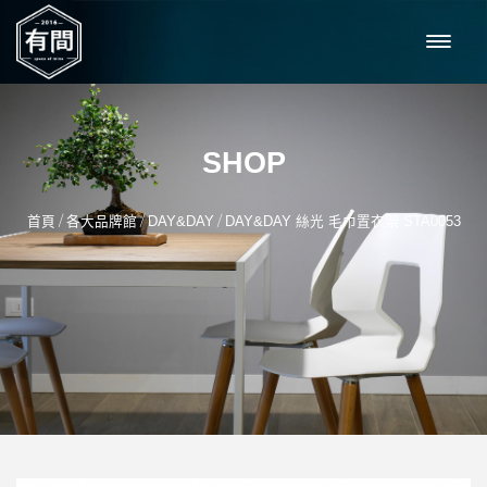
SHOP
/
/
/
首頁
各大品牌館
DAY&DAY
DAY&DAY 絲光 毛巾置衣架 STA0053