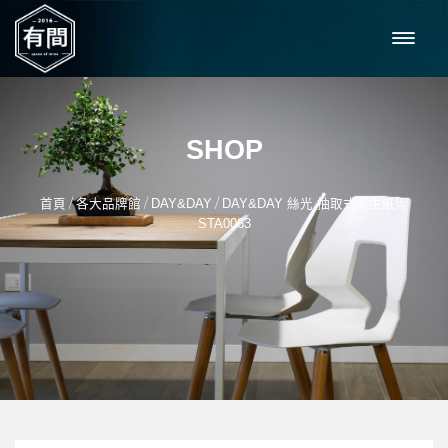
SHOP
/
/
/
首頁
各大品牌館
DAY&DAY
DAY&DAY 絲光 抽取式衛生紙架
STA0063