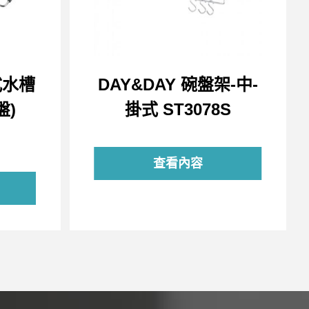
式水槽
DAY&DAY 碗盤架-中-
盤)
掛式 ST3078S
查看內容