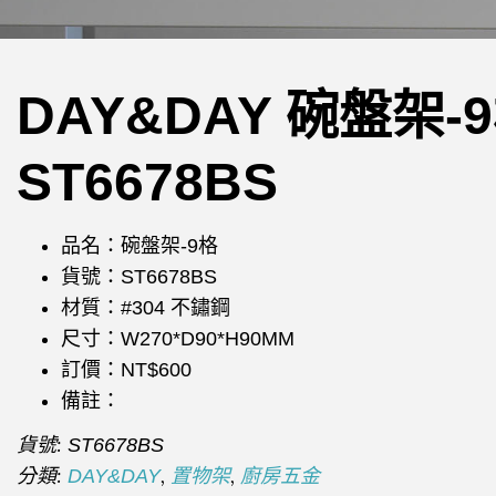
DAY&DAY 碗盤架-
ST6678BS
品名：碗盤架-9格
貨號：ST6678BS
材質：#304 不鏽鋼
尺寸：W270*D90*H90MM
訂價：NT$600
備註：
貨號:
ST6678BS
分類:
,
,
DAY&DAY
置物架
廚房五金