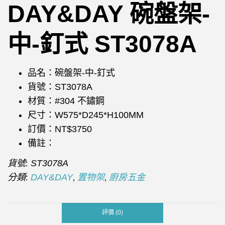
DAY&DAY 碗盤架-
中-釘式 ST3078A
品名：碗盤架-中-釘式
貨號：ST3078A
材質：#304 不鏽鋼
尺寸：W575*D245*H100MM
訂價：NT$3750
備註：
貨號:
ST3078A
分類:
,
,
DAY&DAY
置物架
廚房五金
評價 (0)