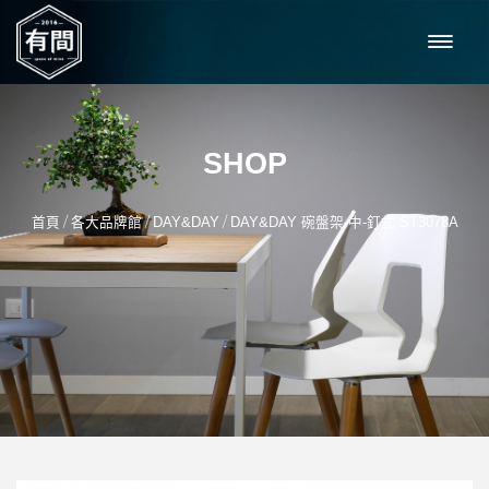
SHOP
/
/
/
首頁
各大品牌館
DAY&DAY
DAY&DAY 碗盤架-中-釘式 ST3078A