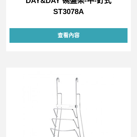
DAY&DAY 碗盤架-中-釘式
ST3078A
查看內容