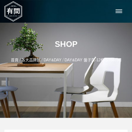
SHOP
/
/
/
首頁
各大品牌館
DAY&DAY
DAY&DAY 盤子架-12格 ST6678C