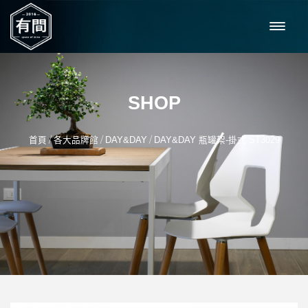
SHOP
/
/
/
首頁
各大品牌館
DAY&DAY
DAY&DAY 瓶罐架-掛式 ST3029