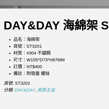
DAY&DAY 海綿架 S
品名：海綿架
貨號：ST3201
材質：#304 不鏽鋼
尺寸：W155*D73*H87MM
訂價：NT$400
備註：附吸盤 螺絲
貨號:
ST3201
分類:
,
DAY&DAY
廚房五金