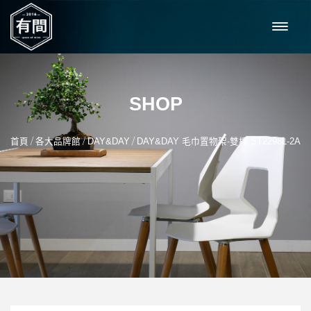
SHOP
/
/
/
首頁
各大品牌館
DAY&DAY
DAY&DAY 毛巾置物架-雙桿 ST2298L-2A