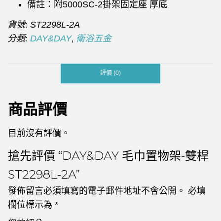
備註：附5000SC-2掛架固定座 厚底
貨號:
ST2298L-2A
分類:
,
DAY&DAY
衛浴五金
評價 (0)
商品評價
目前沒有評價。
搶先評價 “DAY&DAY 毛巾置物架-雙桿
ST2298L-2A”
發佈留言必須填寫的電子郵件地址不會公開。
必填
欄位標示為
*