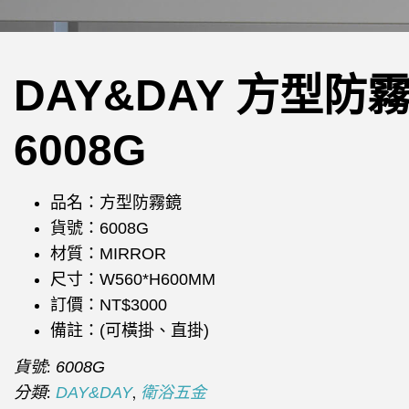
DAY&DAY 方型防
6008G
品名：方型防霧鏡
貨號：6008G
材質：MIRROR
尺寸：W560*H600MM
訂價：NT$3000
備註：(可橫掛、直掛)
貨號:
6008G
分類:
,
DAY&DAY
衛浴五金