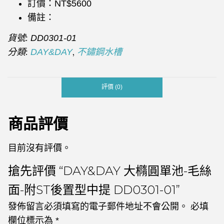
訂價：NT$5600
備註：
貨號:
DD0301-01
分類:
,
DAY&DAY
不鏽鋼水槽
評價 (0)
商品評價
目前沒有評價。
搶先評價 “DAY&DAY 大橢圓單池-毛絲
面-附ST後置型中提 DD0301-01”
發佈留言必須填寫的電子郵件地址不會公開。
必填
欄位標示為
*