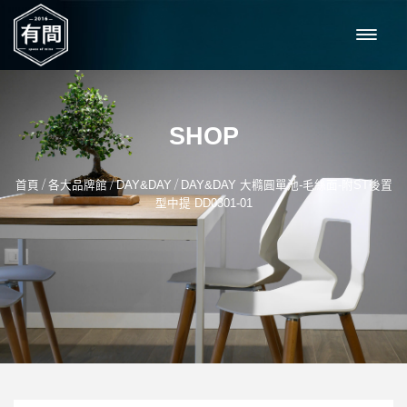
SHOP
/
/
/
首頁
各大品牌館
DAY&DAY
DAY&DAY 大橢圓單池-毛絲面-附ST後置
型中提 DD0301-01