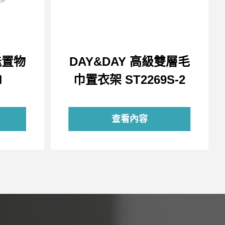
能置物
DAY&DAY 高級雙層毛
H
巾置衣架 ST2269S-2
查看內容