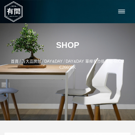
SHOP
/
/
/
首頁
各大品牌館
DAY&DAY
DAY&DAY 單桿毛巾掛桿組-60CM
C2660BK