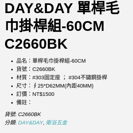
DAY&DAY 單桿毛
巾掛桿組-60CM
C2660BK
品名：單桿毛巾掛桿組-60CM
貨號：C2660BK
材質：#303固定座 ； #304不鏽鋼掛桿
尺寸：∮25*D62MM(內距40MM)
訂價：NT$1500
備註：
貨號:
C2660BK
分類:
,
DAY&DAY
衛浴五金