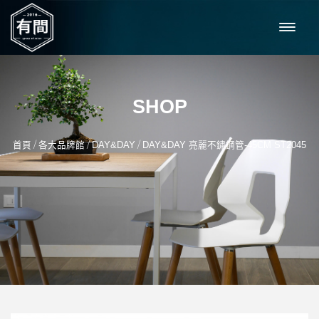
SHOP
/
/
/
首頁
各大品牌館
DAY&DAY
DAY&DAY 亮麗不鏽鋼管-45CM ST2045