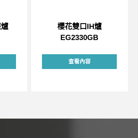
應爐
櫻花雙口IH爐
EG2330GB
查看內容