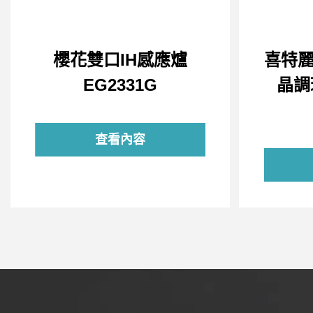
櫻花雙口IH感應爐
喜特麗J
EG2331G
晶調
查看內容