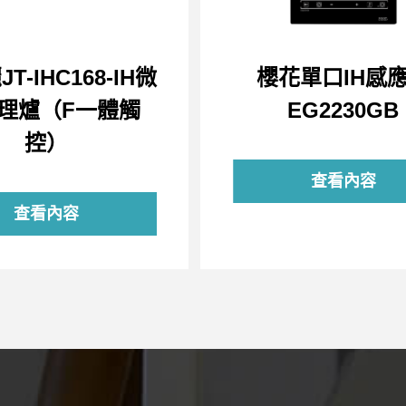
T-IHC168-IH微
櫻花單口IH感
理爐（F一體觸
EG2230GB
控）
查看內容
查看內容