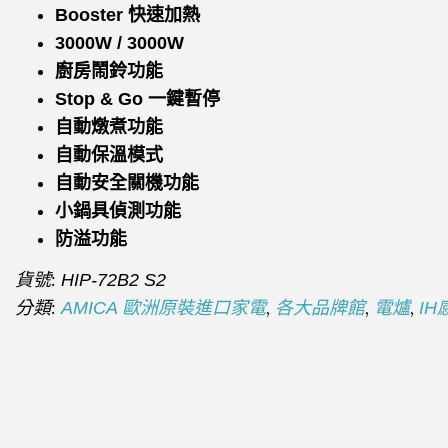
Booster 快速加熱
3000W / 3000W
廚房鬧鈴功能
Stop & Go 一鍵暫停
自動燉煮功能
自動保溫模式
自動安全關機功能
小鍋具偵測功能
防溢功能
貨號:
HIP-72B2 S2
分類:
,
,
,
AMICA 歐洲原裝進口家電
各大品牌館
電爐
IH