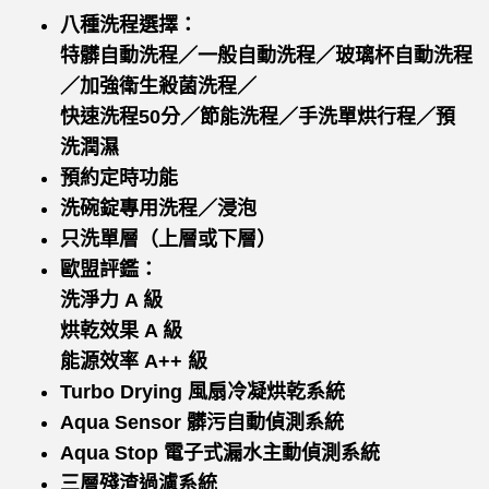
八種洗程選擇：
特髒自動洗程／一般自動洗程／玻璃杯
自動洗程
／加強衛生殺菌洗程／
快速洗
程50分／節能洗程／
手洗單烘行程／預
洗潤濕
預約定時功能
洗碗錠專用洗程／浸泡
只洗單層（上層或下層）
歐盟評鑑：
洗淨力 A 級
烘乾效果 A 級
能源效率 A++ 級
Turbo Drying 風扇冷凝烘乾系統
Aqua Sensor 髒污自動偵測系統
Aqua Stop 電子式漏水主動偵測系統
三層殘渣過濾系統