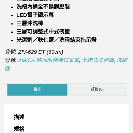
洗槽內桶全不銹鋼壓製
LED電子顯示幕
三層沖洗棒
三層可調整式中式碗籃
光潔劑／軟化鹽／洗程結束指示燈
貨號:
ZIV-629 ET (60cm)
分類:
,
,
AMICA 歐洲原裝進口家電
全崁式洗碗機
洗碗
機
描述
評價 (0)
描述
規格​