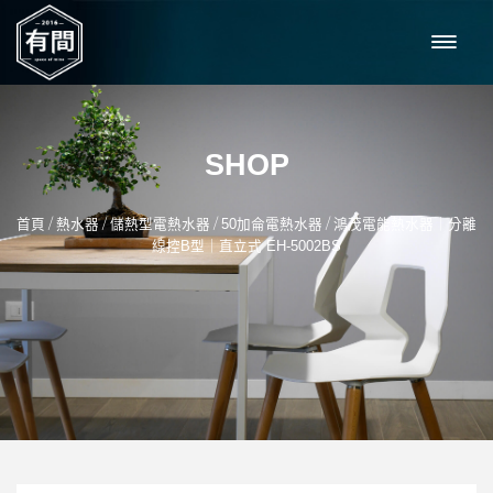
SHOP
/
/
/
/
首頁
熱水器
儲熱型電熱水器
50加侖電熱水器
鴻茂電能熱水器｜分離
線控B型｜直立式 EH-5002BS