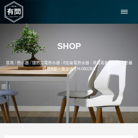
SHOP
/
/
/
/
首頁
熱水器
儲熱型電熱水器
8加侖電熱水器
鴻茂電能熱水器｜分離
線控B型｜直立式 EH-0802BS