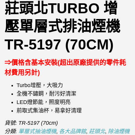
莊頭北TURBO 增
壓單層式排油煙機
TR-5197 (70CM)
⇒價格含基本安裝(超出原廠提供的零件耗
材費用另計)
Turbo增壓，大吸力
全機不鏽鋼，耐污好清潔
LED燈節能，照度明亮
前取式集油杯，易拿好清理
貨號:
TR-5197 (70cm)
分類:
,
,
,
單層式抽油煙機
各大品牌館
莊頭北
除油煙機