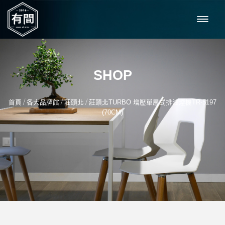
SHOP
/
/
/
首頁
各大品牌館
莊頭北
莊頭北TURBO 增壓單層式排油煙機TR-5197
(70CM)