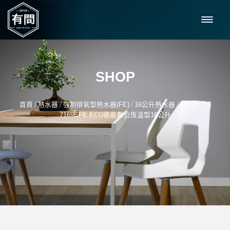
SHOP
/
/
/
/
首頁
熱水器
強制排氣型熱水器(FE)
16公升熱水器
莊頭北TH-
7169EFE ECO節能數位恆溫型16公升