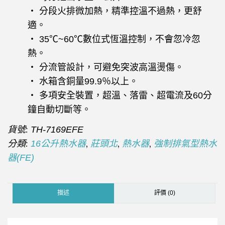
‧ 分段火排微加熱，精準控溫不過熱，更舒
適。
‧ 35℃~60℃數位式恆溫控制，不會忽冷忽
熱。
‧ 分流管設計，可避免突波高溫燙傷。
‧ 水箱含銅量99.9％以上。
‧ 多項安全裝置，超溫、落雷、超電流及60分
鐘自動切斷等。
貨號:
TH-7169EFE
分類:
,
,
,
16公升熱水器
莊頭北
熱水器
強制排氣型熱水
器(FE)
描述
評價 (0)