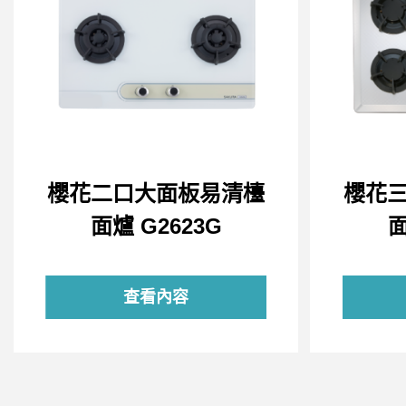
櫻花二口大面板易清檯
櫻花
面爐 G2623G
面
查看內容