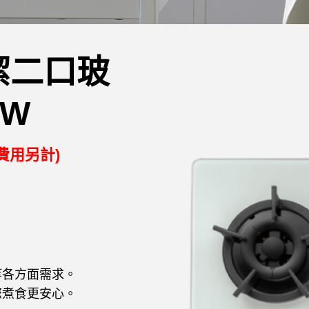
潔二口玻
GW
費用另計)
等各方面需求。
您煮食更安心。