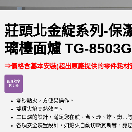
莊頭北金綻系列-保
璃檯面爐 TG-8503
⇒價格含基本安裝(超出原廠提供的零件耗材
零秒點火，方便易操作。
雙環火焰高熱效率。
二口爐的設計，滿足您在煎、煮、炒、炸、燉…
各項安全裝置設計，如熄火自動切斷瓦斯等，讓