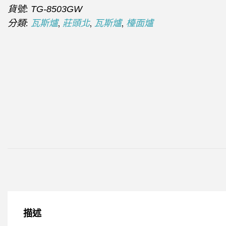
貨號:
TG-8503GW
分類:
,
,
,
瓦斯爐
莊頭北
瓦斯爐
檯面爐
描述