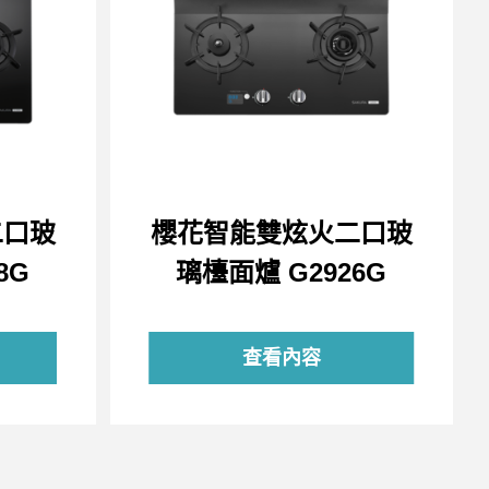
二口玻
櫻花智能雙炫火二口玻
8G
璃檯面爐 G2926G
查看內容