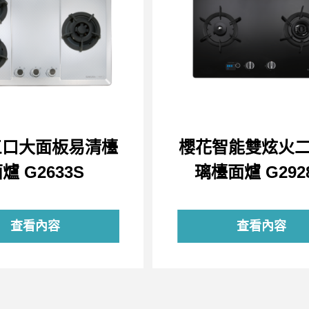
三口大面板易清檯
櫻花智能雙炫火
爐 G2633S
璃檯面爐 G292
查看內容
查看內容