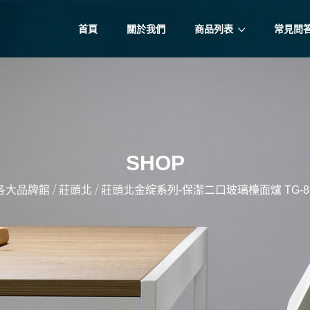
首頁
關於我們
商品列表
常見問
SHOP
/
/
各大品牌館
莊頭北
莊頭北金綻系列-保潔二口玻璃檯面爐 TG-8