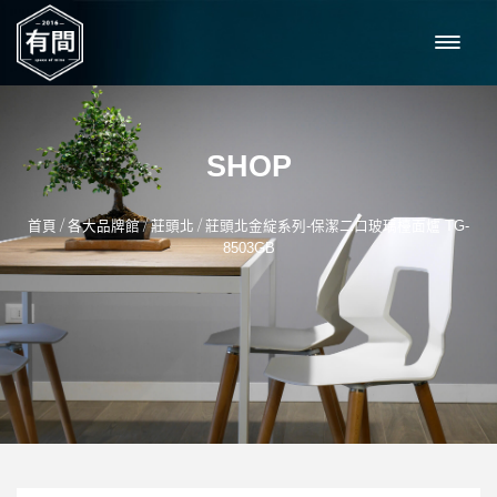
SHOP
/
/
/
首頁
各大品牌館
莊頭北
莊頭北金綻系列-保潔二口玻璃檯面爐 TG-
8503GB