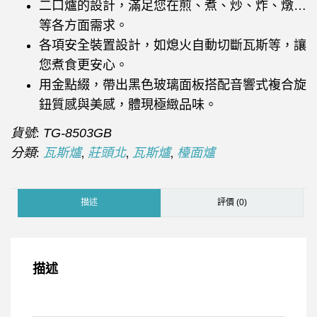
二口爐的設計，滿足您在煎、煮、炒、炸、燉…
等各方面需求。
各項安全裝置設計，如熄火自動切斷瓦斯等，讓
您煮食更安心。
用金點綴，帶出黑色玻璃面板搭配音響式複合旋
鈕質感與美感，體現極緻品味。
貨號:
TG-8503GB
分類:
,
,
,
瓦斯爐
莊頭北
瓦斯爐
檯面爐
描述
評價 (0)
描述