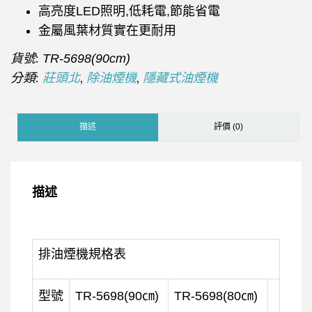
高亮度LED照明,低耗電,節能省電
金屬風葉材質實在更耐用
貨號:
TR-5698(90cm)
分類:
,
,
莊頭北
除油煙機
隱藏式油煙機
描述
評價 (0)
描述
排油煙機規格表
型號
TR-5698(90㎝)
TR-5698(80㎝)