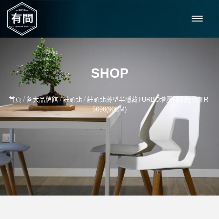
SHOP
/
/
/
首頁
各大品牌館
莊頭北
莊頭北薄型半隱藏TURBO增壓排油煙機 TR-
5698(90CM)