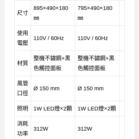
895×490×180
795×490×180
尺寸
㎜
㎜
使用
110V / 60Hz
110V / 60Hz
電壓
整機不鏽鋼+黑
整機不鏽鋼+黑
材質
色觸控面板
色觸控面板
風管
Ø 150 mm
Ø 150 mm
口徑
照明
1W LED燈×2顆
1W LED燈×2顆
消耗
312W
312W
功率