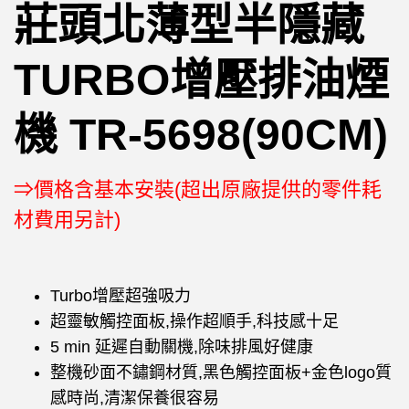
莊頭北薄型半隱藏
TURBO增壓排油煙
機 TR-5698(90CM)
⇒價格含基本安裝(超出原廠提供的零件耗
材費用另計)
Turbo增壓超強吸力
超靈敏觸控面板,操作超順手,科技感十足
5 min 延遲自動關機,除味排風好健康
整機砂面不鏽鋼材質,黑色觸控面板+金色logo質
感時尚,清潔保養很容易