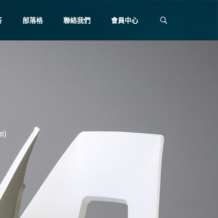
答
部落格
聯絡我們
會員中心
㎝)