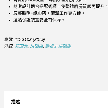
簡潔設計適合搭配櫥櫃，使整體廚房質感再提升
底部照明+紙巾架，清潔工作更方便。
過熱保護裝置安全有保障。
貨號:
TD-3103 (80㎝)
分類:
,
,
莊頭北
烘碗機
懸掛式烘碗機
描述