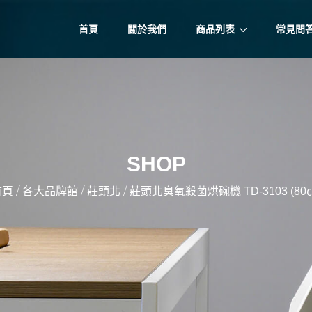
首頁
關於我們
商品列表
常見問
SHOP
/
/
/
首頁
各大品牌館
莊頭北
莊頭北臭氧殺菌烘碗機 TD-3103 (80