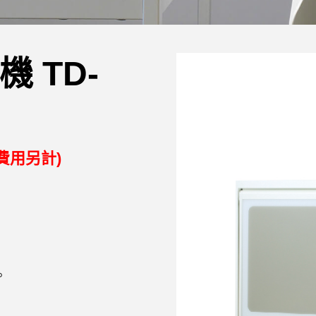
 TD-
費用另計)
。