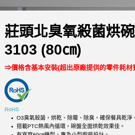
莊頭北臭氧殺菌烘碗機
3103 (80㎝)
⇒價格含基本安裝(超出原廠提供的零件耗材
RoHS
O3臭氧殺菌，烘乾、除霉、除臭，確保餐具乾淨
搭載PTC熱風內循環，碗盤全面烘乾效果佳。
有寬度60㎝機型，專為小型廚房設計。