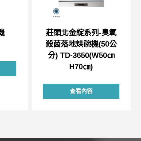
機
莊頭北金綻系列-臭氧
殺菌落地烘碗機(50公
分) TD-3650(W50㎝
H70㎝)
查看內容